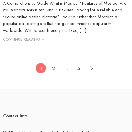
A Comprehensive Guide What is Mostbet? Features of Mostbet Are
you a sports enthusiast living in Pakistan, looking for a reliable and
secure online betting platform? Look no further than Mostbet, a
popular baji betting site that has gained immense popularity
worldwide. With its user-friendly interface, […]
CONTINUE READING ➞
1
2
…
5
Contact Info