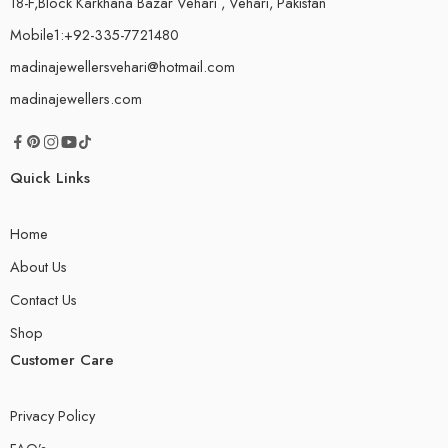
18-F,Block Karkhana Bazar Vehari , Vehari, Pakistan
Mobile1:+92-335-7721480
madinajewellersvehari@hotmail.com
madinajewellers.com
Quick Links
Home
About Us
Contact Us
Shop
Customer Care
Privacy Policy