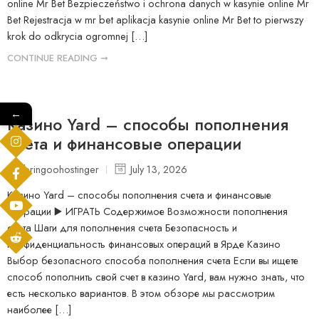
online Mr Bet Bezpieczeństwo i ochrona danych w kasynie online Mr
Bet Rejestracja w mr bet aplikacja kasynie online Mr Bet to pierwszy
krok do odkrycia ogromnej […]
CONTINUE READING ➞
←
Казино Yard – способы пополнения
счета и финансовые операции
bringoohostinger
July 13, 2026
Казино Yard – способы пополнения счета и финансовые
операции ▶️ ИГРАТЬ Содержимое Возможности пополнения
счета Шаги для пополнения счета Безопасность и
конфиденциальность финансовых операций в Ярде Казино
Выбор безопасного способа пополнения счета Если вы ищете
способ пополнить свой счет в казино Yard, вам нужно знать, что
есть несколько вариантов. В этом обзоре мы рассмотрим
наиболее […]