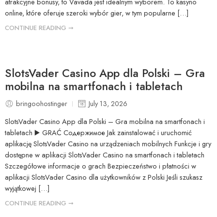
atrakcyjne bonusy, to Vavada jest idealnym wyborem. To kasyno
online, które oferuje szeroki wybór gier, w tym popularne […]
CONTINUE READING ➞
SlotsVader Casino App dla Polski – Gra
mobilna na smartfonach i tabletach
bringoohostinger
July 13, 2026
SlotsVader Casino App dla Polski – Gra mobilna na smartfonach i
tabletach ▶️ GRAĆ Содержимое Jak zainstalować i uruchomić
aplikację SlotsVader Casino na urządzeniach mobilnych Funkcje i gry
dostępne w aplikacji SlotsVader Casino na smartfonach i tabletach
Szczegółowe informacje o grach Bezpieczeństwo i płatności w
aplikacji SlotsVader Casino dla użytkowników z Polski Jeśli szukasz
wyjątkowej […]
CONTINUE READING ➞